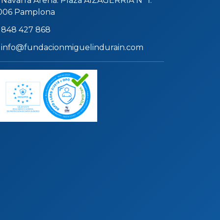
Navarra Arena. Plaza AIZAGERRIA Nº 1.
006 Pamplona
848 427 868
info@fundacionmiguelindurain.com