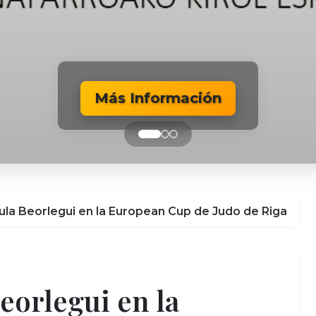
Más Información
Más Información
Más Información
aula Beorlegui en la European Cup de Judo de Riga
eorlegui en la